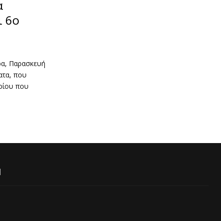
α
ι 6ο
ρα, Παρασκευή
ατα, που
ιρίου που
Ι