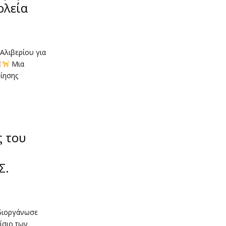
ολεία
Αλιβερίου για
Μια
ίησης
 του
Σ.
 διοργάνωσε
αίσιο των