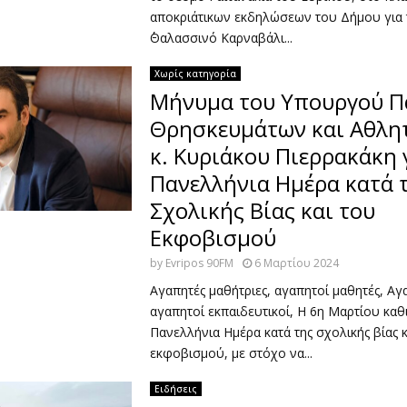
αποκριάτικων εκδηλώσεων του Δήμου για 
΄΄Θαλασσινό Καρναβάλι...
Χωρίς κατηγορία
Μήνυμα του Υπουργού Πα
Θρησκευμάτων και Αθλη
κ. Κυριάκου Πιερρακάκη 
Πανελλήνια Ημέρα κατά 
Σχολικής Βίας και του
Εκφοβισμού
by
Evripos 90FM
6 Μαρτίου 2024
Αγαπητές μαθήτριες, αγαπητοί μαθητές, Αγα
αγαπητοί εκπαιδευτικοί, Η 6η Μαρτίου κα
Πανελλήνια Ημέρα κατά της σχολικής βίας κ
εκφοβισμού, με στόχο να...
Ειδήσεις