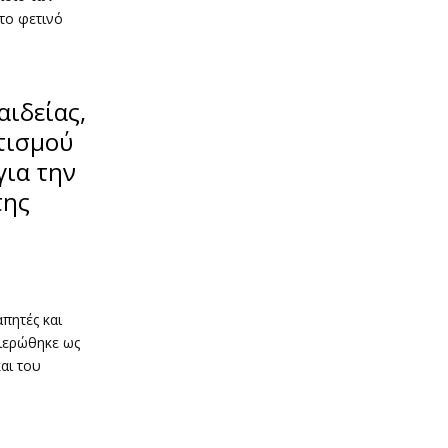
το φετινό
ιδείας,
τισμού
για την
της
πητές και
θιερώθηκε ως
αι του