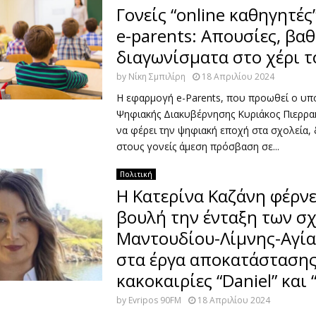
Γονείς “online καθηγητές”
e-parents: Απουσίες, βαθ
διαγωνίσματα στο χέρι τ
by
Νίκη Σμπιλίρη
18 Απριλίου 2024
Η εφαρμογή e-Parents, που προωθεί ο υ
Ψηφιακής Διακυβέρνησης Κυριάκος Πιερρακ
να φέρει την ψηφιακή εποχή στα σχολεία, 
στους γονείς άμεση πρόσβαση σε...
Πολιτική
Η Κατερίνα Καζάνη φέρνε
βουλή την ένταξη των σ
Μαντουδίου-Λίμνης-Αγία
στα έργα αποκατάστασης
κακοκαιρίες “Daniel” και “
by
Evripos 90FM
18 Απριλίου 2024