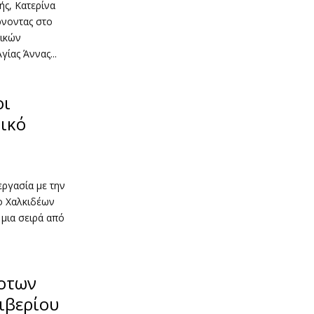
ς, Κατερίνα
ρνοντας στο
λικών
ίας Άννας...
οι
ικό
εργασία με την
ο Χαλκιδέων
 μια σειρά από
οτων
ιβερίου