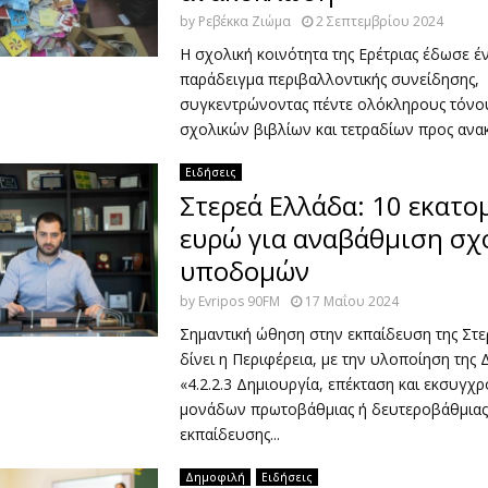
by
Ρεβέκκα Ζιώμα
2 Σεπτεμβρίου 2024
Η σχολική κοινότητα της Ερέτριας έδωσε 
παράδειγμα περιβαλλοντικής συνείδησης,
συγκεντρώνοντας πέντε ολόκληρους τόνο
σχολικών βιβλίων και τετραδίων προς ανακ
Ειδήσεις
Στερεά Ελλάδα: 10 εκατο
ευρώ για αναβάθμιση σχ
υποδομών
by
Evripos 90FM
17 Μαΐου 2024
Σημαντική ώθηση στην εκπαίδευση της Στε
δίνει η Περιφέρεια, με την υλοποίηση της 
«4.2.2.3 Δημιουργία, επέκταση και εκσυγχ
μονάδων πρωτοβάθμιας ή δευτεροβάθμιας
εκπαίδευσης...
Δημοφιλή
Ειδήσεις