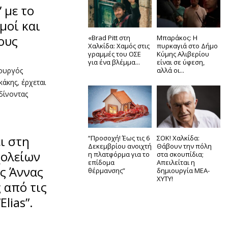
 με το
μοί και
ους
«Brad Pitt στη
Μπαράκος: Η
Χαλκίδα: Χαμός στις
πυρκαγιά στο Δήμο
γραμμές του ΟΣΕ
Κύμης Αλιβερίου
για ένα βλέμμα...
είναι σε ύφεση,
αλλά οι...
πουργός
άκης, έρχεται
δίνοντας
ι στη
“Προσοχή! Έως τις 6
ΣΟΚ! Χαλκίδα:
Δεκεμβρίου ανοιχτή
Θάβουν την πόλη
χολείων
η πλατφόρμα για το
στα σκουπίδια;
επίδομα
Απειλείται η
ς Άννας
θέρμανσης”
δημιουργία ΜΕΑ-
ΧΥΤΥ!
 από τις
Elias”.