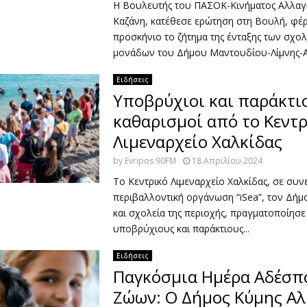
Η Βουλευτής του ΠΑΣΟΚ-Κινήματος Αλλαγή
Καζάνη, κατέθεσε ερώτηση στη Βουλή, φέ
προσκήνιο το ζήτημα της ένταξης των σχο
μονάδων του Δήμου Μαντουδίου-Λίμνης-Αγ
Ειδήσεις
Υποβρύχιοι και παράκτι
καθαρισμοί από το Κεντρ
Λιμεναρχείο Χαλκίδας
by
Evripos 90FM
18 Απριλίου 2024
Το Κεντρικό Λιμεναρχείο Χαλκίδας, σε συν
περιβαλλοντική οργάνωση “iSea”, τον Δήμ
και σχολεία της περιοχής, πραγματοποίησε
υποβρύχιους και παράκτιους...
Ειδήσεις
Παγκόσμια Ημέρα Αδέσπ
Ζώων: Ο Δήμος Κύμης Αλ