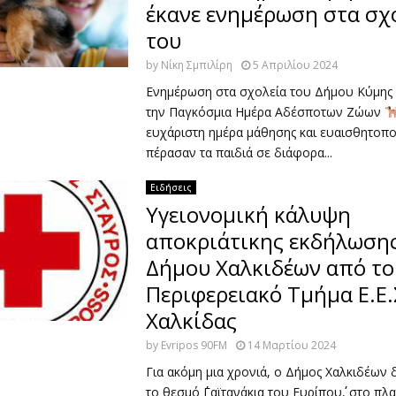
έκανε ενημέρωση στα σχ
του
by
Νίκη Σμπιλίρη
5 Απριλίου 2024
Ενημέρωση στα σχολεία του Δήμου Κύμης 
την Παγκόσμια Ημέρα Αδέσποτων Ζώων
ευχάριστη ημέρα μάθησης και ευαισθητοπο
πέρασαν τα παιδιά σε διάφορα...
Ειδήσεις
Υγειονομική κάλυψη
αποκριάτικης εκδήλωσης
Δήμου Χαλκιδέων από το
Περιφερειακό Τμήμα Ε.Ε.
Χαλκίδας
by
Evripos 90FM
14 Μαρτίου 2024
Για ακόμη μια χρονιά, ο Δήμος Χαλκιδέων
το θεσμό ΄΄Γαϊτανάκια του Ευρίπου΄΄, στο πλ