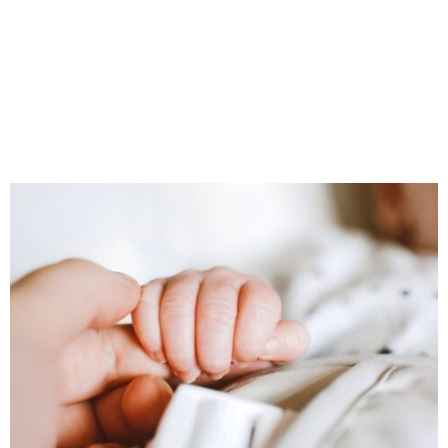
M
E
N
U