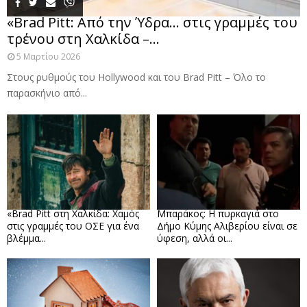
«Brad Pitt: Από την Ύδρα… στις γραμμές του
τρένου στη Χαλκίδα –...
5 Μαρτίου 2026
Στους ρυθμούς του Hollywood και του Brad Pitt – Όλο το
παρασκήνιο από...
«Brad Pitt στη Χαλκίδα: Χαμός
Μπαράκος: Η πυρκαγιά στο
στις γραμμές του ΟΣΕ για ένα
Δήμο Κύμης Αλιβερίου είναι σε
βλέμμα...
ύφεση, αλλά οι...