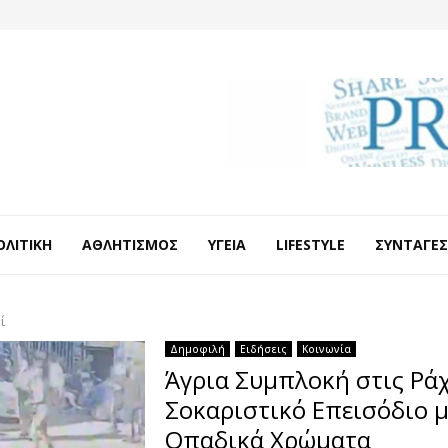
ΟΛΙΤΙΚΉ
ΑΘΛΗΤΙΣΜΌΣ
ΥΓΕΊΑ
LIFESTYLE
ΣΥΝΤΑΓΈΣ
ί
Δημοφιλή
Ειδήσεις
Κοινωνία
Άγρια Συμπλοκή στις Ράχ
Σοκαριστικό Επεισόδιο μ
Οπαδικά Χρώματα