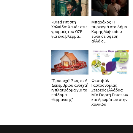
«Brad Pitt στη
Μπαράκος: Η
Χαλκίδα: Χαμός στις
πυρκαγιά στο Δήμο
γραμμές του ΟΣΕ
Κύμης Αλιβερίου
για ένα βλέμμα...
είναι σε ύφεση,
αλλά οι...
“Προσοχή! Έως τις 6
Φεστιβάλ
Δεκεμβρίου ανοιχτή
Γαστρονομίας
η πλατφόρμα για το
Στερεάς Ελλάδας:
επίδομα
Μία Γιορτή Γεύσεων
θέρμανσης”
και Αρωμάτων στην
Χαλκίδα