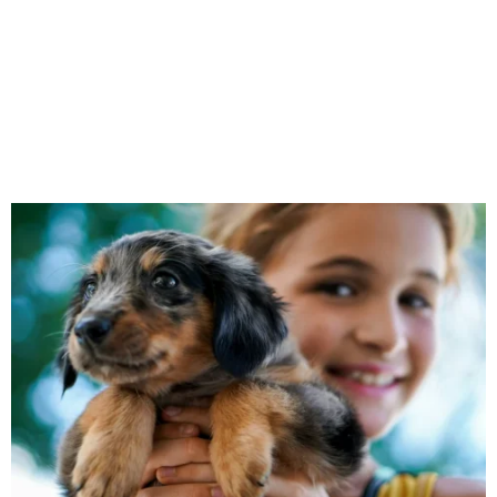
M
E
N
U