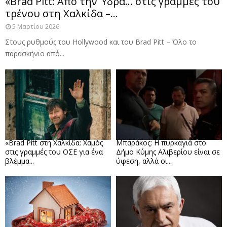
«Brad Pitt: Από την Ύδρα… στις γραμμές του
τρένου στη Χαλκίδα –...
5 Μαρτίου 2026
Στους ρυθμούς του Hollywood και του Brad Pitt – Όλο το
παρασκήνιο από...
«Brad Pitt στη Χαλκίδα: Χαμός
Μπαράκος: Η πυρκαγιά στο
στις γραμμές του ΟΣΕ για ένα
Δήμο Κύμης Αλιβερίου είναι σε
βλέμμα...
ύφεση, αλλά οι...