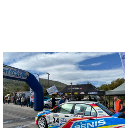
M
E
N
U