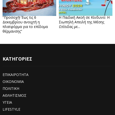
“Προσοχή! Έως τις 6
Η Παιδική Ακοή σε Κίνδυνο: Η
Δεκεμβρίου ανοιχτή η
Σιωπηλή Απειλή της Μέσης
πλατφόρμα για το επίδομα
Ωτίτιδας με...
θέρμανσης”
ΚΑΤΗΓΟΡΙΕΣ
ΕΠΙΚΑΙΡΟΤΗΤΑ
ΟΙΚΟΝΟΜΙΑ
ΠΟΛΙΤΙΚΗ
ΑΘΛΗΤΙΣΜΟΣ
ΥΓΕΙΑ
LIFESTYLE