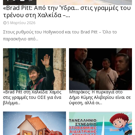
«Brad Pitt: Από την Ύδρα… στις γραμμές του
τρένου στη Χαλκίδα –...
5 Μαρτίου 2026
Στους ρυθμούς του Hollywood και του Brad Pitt – Όλο το
παρασκήνιο από...
«Brad Pitt στη Χαλκίδα: Χαμός
Μπαράκος: Η πυρκαγιά στο
στις γραμμές του ΟΣΕ για ένα
Δήμο Κύμης Αλιβερίου είναι σε
βλέμμα...
ύφεση, αλλά οι...