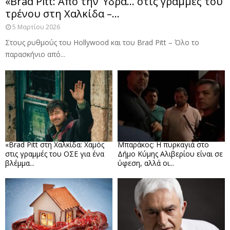
«Brad Pitt: Από την Ύδρα… στις γραμμές του
τρένου στη Χαλκίδα –...
5 Μαρτίου 2026
Στους ρυθμούς του Hollywood και του Brad Pitt – Όλο το
παρασκήνιο από...
«Brad Pitt στη Χαλκίδα: Χαμός
Μπαράκος: Η πυρκαγιά στο
στις γραμμές του ΟΣΕ για ένα
Δήμο Κύμης Αλιβερίου είναι σε
βλέμμα...
ύφεση, αλλά οι...