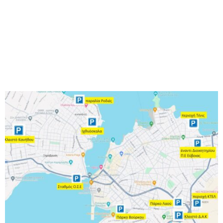
M
E
N
U