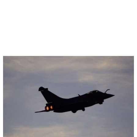
M
E
N
U