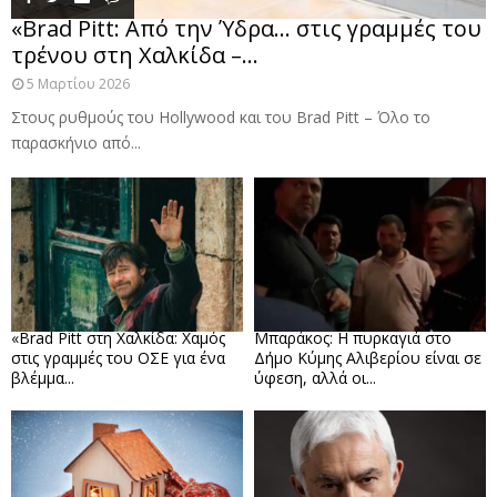
«Brad Pitt: Από την Ύδρα… στις γραμμές του
τρένου στη Χαλκίδα –...
5 Μαρτίου 2026
Στους ρυθμούς του Hollywood και του Brad Pitt – Όλο το
παρασκήνιο από...
«Brad Pitt στη Χαλκίδα: Χαμός
Μπαράκος: Η πυρκαγιά στο
στις γραμμές του ΟΣΕ για ένα
Δήμο Κύμης Αλιβερίου είναι σε
βλέμμα...
ύφεση, αλλά οι...