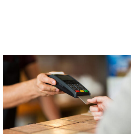
M
E
N
U