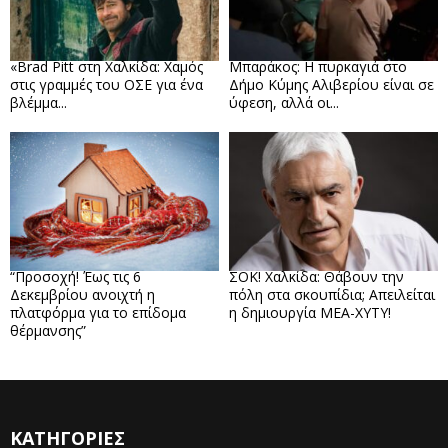
«Brad Pitt στη Χαλκίδα: Χαμός
Μπαράκος: Η πυρκαγιά στο
στις γραμμές του ΟΣΕ για ένα
Δήμο Κύμης Αλιβερίου είναι σε
βλέμμα...
ύφεση, αλλά οι...
“Προσοχή! Έως τις 6
ΣΟΚ! Χαλκίδα: Θάβουν την
Δεκεμβρίου ανοιχτή η
πόλη στα σκουπίδια; Απειλείται
πλατφόρμα για το επίδομα
η δημιουργία ΜΕΑ-ΧΥΤΥ!
θέρμανσης”
ΚΑΤΗΓΟΡΙΕΣ