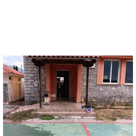
M
E
N
U