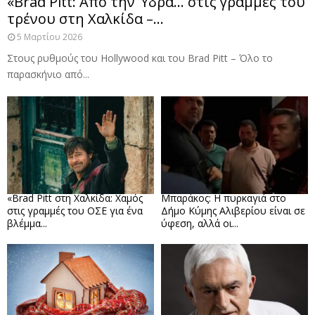
«Brad Pitt: Από την Ύδρα… στις γραμμές του
τρένου στη Χαλκίδα –...
5 Μαρτίου 2026
Στους ρυθμούς του Hollywood και του Brad Pitt – Όλο το
παρασκήνιο από...
«Brad Pitt στη Χαλκίδα: Χαμός
Μπαράκος: Η πυρκαγιά στο
στις γραμμές του ΟΣΕ για ένα
Δήμο Κύμης Αλιβερίου είναι σε
βλέμμα...
ύφεση, αλλά οι...