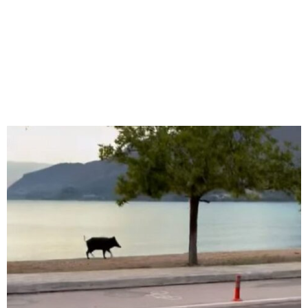
M
E
N
U