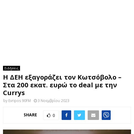
M
E
N
U
Ειδήσεις
Η ΔΕΗ εξαγοράζει τον Κωτσόβολο –
Στα 200 εκατ. ευρώ το deal με την
Currys
by
Evripos 90FM
3 Νοεμβρίου 2023
SHARE
0