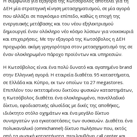
Η συμφωνία για εξαγορά της Κωτσόβολος αποτελεί για τη
ΔΕΗ μία στρατηγική κίνηση μετασχηματισμού, σε μία αγορά
που αλλάζει σε παγκόσμιο επίπεδο, καθώς η εποχή της
ενεργειακής μετάβασης και του νέου εξηλεκτρισμού
δημιουργεί έναν ολόκληρο νέο κόσμο λύσεων για νοικοκυριά
και επιχειρήσεις. Με την εξαγορά της Κωτσόβολος η ΔΕΗ
προχωράει ακόμη γρηγορότερα στον μετασχηματισμό της σε
έναν ολοκληρωμένο πάροχο προϊόντων και υπηρεσιών.
Η Κωτσόβολος είναι ένα πολύ δυνατό και αγαπημένο brand
στην Ελληνική αγορά. Η εταιρεία διαθέτει 95 καταστήματα,
σε Ελλάδα και Κύπρο, εκ των οποίων τα 27 megastores.
Επιπλέον του εκτεταμένου δικτύου φυσικών καταστημάτων,
η Κωτσόβολος διαθέτει ένα ολοκληρωμένο, πανελλαδικό
δίκτυο, εφοδιαστικής αλυσίδας με δικές της αποθήκες,
ιδιόκτητο στόλο οχημάτων και ένα μεγάλο δίκτυο
συνεργατών για εγκαταστάσεις των συσκευών. Διαθέτει ένα
πολυκαναλικό (omnichannel) δίκτυο πωλήσεων που, εκτός
από τα φυσικά καταστήματα, περιλαμβάνει call center και