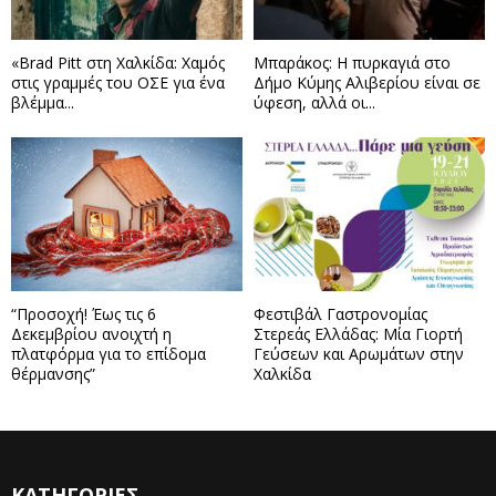
«Brad Pitt στη Χαλκίδα: Χαμός
Μπαράκος: Η πυρκαγιά στο
στις γραμμές του ΟΣΕ για ένα
Δήμο Κύμης Αλιβερίου είναι σε
βλέμμα...
ύφεση, αλλά οι...
“Προσοχή! Έως τις 6
Φεστιβάλ Γαστρονομίας
Δεκεμβρίου ανοιχτή η
Στερεάς Ελλάδας: Μία Γιορτή
πλατφόρμα για το επίδομα
Γεύσεων και Αρωμάτων στην
θέρμανσης”
Χαλκίδα
ΚΑΤΗΓΟΡΙΕΣ