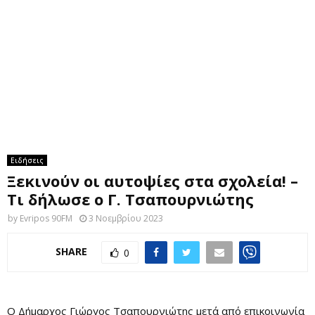
M
E
N
U
Ειδήσεις
Ξεκινούν οι αυτοψίες στα σχολεία! –
Τι δήλωσε ο Γ. Τσαπουρνιώτης
by
Evripos 90FM
3 Νοεμβρίου 2023
SHARE
0
Ο Δήμαρχος Γιώργος Τσαπουρνιώτης μετά από επικοινωνία