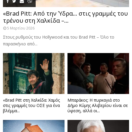
«Brad Pitt: Από την Ύδρα… στις γραμμές του
τρένου στη Χαλκίδα –...
5 Μαρτίου 2026
Στους ρυθμούς του Hollywood και του Brad Pitt – Όλο το
παρασκήνιο από...
«Brad Pitt στη Χαλκίδα: Χαμός
Μπαράκος: Η πυρκαγιά στο
στις γραμμές του ΟΣΕ για ένα
Δήμο Κύμης Αλιβερίου είναι σε
βλέμμα...
ύφεση, αλλά οι...