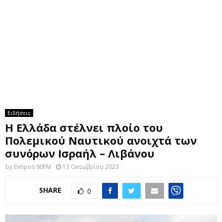
M
E
N
U
Ειδήσεις
Η Ελλάδα στέλνει πλοίο του
Πολεμικού Ναυτικού ανοιχτά των
συνόρων Ισραήλ – Λιβάνου
by
Evripos 90FM
13 Οκτωβρίου 2023
SHARE
0