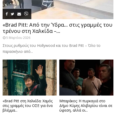
«Brad Pitt: Από την Ύδρα… στις γραμμές του
τρένου στη Χαλκίδα –...
5 Μαρτίου 2026
Στους ρυθμούς του Hollywood και του Brad Pitt – Όλο το
παρασκήνιο από...
«Brad Pitt στη Χαλκίδα: Χαμός
Μπαράκος: Η πυρκαγιά στο
στις γραμμές του ΟΣΕ για ένα
Δήμο Κύμης Αλιβερίου είναι σε
βλέμμα...
ύφεση, αλλά οι...