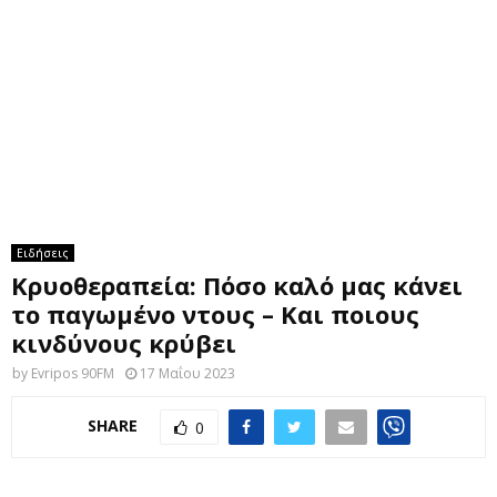
M
E
N
U
Ειδήσεις
Κρυοθεραπεία: Πόσο καλό μας κάνει
το παγωμένο ντους – Και ποιους
κινδύνους κρύβει
by
Evripos 90FM
17 Μαΐου 2023
SHARE
0