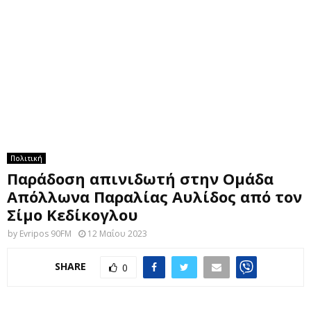
M
E
N
U
Πολιτική
Παράδοση απινιδωτή στην Ομάδα
Απόλλωνα Παραλίας Αυλίδος από τον
Σίμο Κεδίκογλου
by
Evripos 90FM
12 Μαΐου 2023
SHARE
0