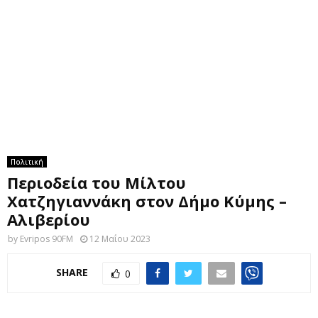
M
E
N
U
Πολιτική
Περιοδεία του Μίλτου
Χατζηγιαννάκη στον Δήμο Κύμης –
Αλιβερίου
by
Evripos 90FM
12 Μαΐου 2023
SHARE
0