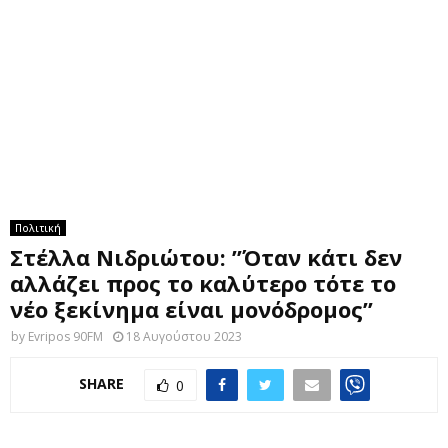
M
E
N
U
Πολιτική
Στέλλα Νιδριώτου: ”Όταν κάτι δεν
αλλάζει προς το καλύτερο τότε το
νέο ξεκίνημα είναι μονόδρομος”
by
Evripos 90FM
18 Αυγούστου 2023
SHARE
0