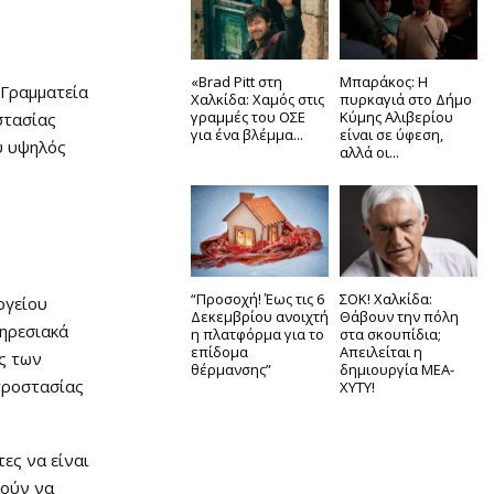
«Brad Pitt στη
Μπαράκος: Η
 Γραμματεία
Χαλκίδα: Χαμός στις
πυρκαγιά στο Δήμο
γραμμές του ΟΣΕ
Κύμης Αλιβερίου
στασίας
για ένα βλέμμα...
είναι σε ύφεση,
λύ υψηλός
αλλά οι...
“Προσοχή! Έως τις 6
ΣΟΚ! Χαλκίδα:
ργείου
Δεκεμβρίου ανοιχτή
Θάβουν την πόλη
πηρεσιακά
η πλατφόρμα για το
στα σκουπίδια;
επίδομα
Απειλείται η
υς των
θέρμανσης”
δημιουργία ΜΕΑ-
προστασίας
ΧΥΤΥ!
ες να είναι
ρούν να