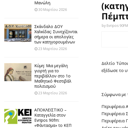
Μανώλη.
(κατη
30 Μαρτίου 2026
Πέμπτ
by
Evripos 90FM
Σκάνδαλο ΔΟΥ
Χαλκίδας: Συνεχίζονται
σήμερα οι απολογίες
των κατηγορουμένων
23 Μαρτίου 2026
Δελτίο Τύπου
Κύμη: Μια μεγάλη
εξέδωσε το υ
γιορτή για το
περιβάλλον στο 1ο
Μαθητικό Φεστιβάλ
πολιτισμού
23 Μαρτίου 2026
Σύμφωνα με τ
Περιφέρεια Α
ΑΠΟΚΛΕΙΣΤΙΚΟ –
Περιφέρεια Σ
Καταγγελία στον
Evripos 90fm:
Περιφέρεια 
«Φάντασμα» το ΚΕΠ
Δείτε τον χά