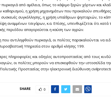
πυρκαγιά από αμέλεια, όπως το κάψιμο ξερών χόρτων και κλαδ
ν καθαρισμού, η χρήση μηχανημάτων που προκαλούν σπινθήρε
 συσκευές συγκόλλησης, η χρήση υπαίθριων ψησταριών, το κάπ
ρίψη αναμμένων τσιγάρων, κ.α. Επίσης, υπενθυμίζεται ότι κατά 
κής περιόδου απαγορεύεται η καύση των αγρών.
η που αντιληφθούν πυρκαγιά, οι πολίτες παρακαλούνται να ει
υροσβεστική Υπηρεσία στον αριθμό κλήσης 199.
τερες πληροφορίες και οδηγίες αυτοπροστασίας από τους κινδ
αγιών, οι πολίτες μπορούν να επισκεφθούν την ιστοσελίδα της
Πολιτικής Προστασίας στην ηλεκτρονική διεύθυνση civilprotecti
SHARE
0
Ο