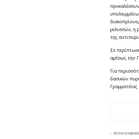
προκαλέσουν 
υπολειμμάτω
δισκοπρίονα,
μελισσών, η 
της αντιπυρι
Σε περίπτωσ
αμέσως την Π
Για περισσό
δασικών πυρκ
Γραμματείας 
ΠΡΟΗΓΟΎΜΕΝ