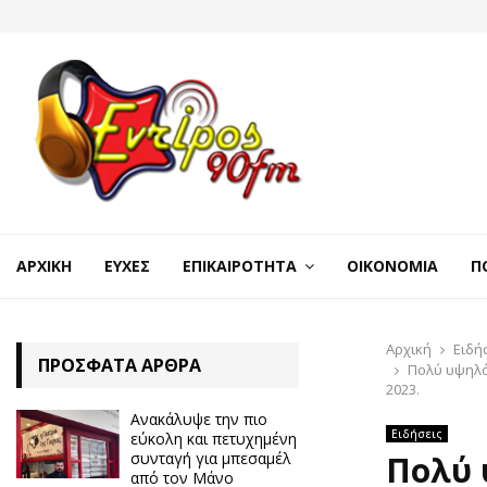
ΑΡΧΙΚΉ
ΕΥΧΈΣ
ΕΠΙΚΑΙΡΌΤΗΤΑ
ΟΙΚΟΝΟΜΊΑ
Π
Αρχική
Ειδή
ΠΡΌΣΦΑΤΑ ΆΡΘΡΑ
Πολύ υψηλός
2023.
Ανακάλυψε την πιο
Ειδήσεις
εύκολη και πετυχημένη
συνταγή για μπεσαμέλ
Πολύ 
από τον Μάνο