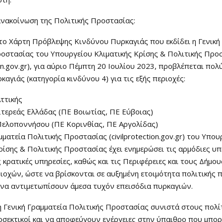
ανακοίνωση της Πολιτικής Προστασίας:
το Χάρτη Πρόβλεψης Κινδύνου Πυρκαγιάς που εκδίδει η Γενική
ροστασίας του Υπουργείου Κλιματικής Κρίσης & Πολιτικής Προ
tion.gov.gr), για αύριο Πέμπτη 20 Ιουλίου 2023, προβλέπεται πο
καγιάς (κατηγορία κινδύνου 4) για τις εξής περιοχές:
ττικής
τερεάς Ελλάδας (ΠΕ Βοιωτίας, ΠΕ Εύβοιας)
Πελοποννήσου (ΠΕ Κορινθίας, ΠΕ Αργολίδας)
μματεία Πολιτικής Προστασίας (civilprotection.gov.gr) του Υπου
ρίσης & Πολιτικής Προστασίας έχει ενημερώσει τις αρμόδιες υ
 κρατικές υπηρεσίες, καθώς και τις Περιφέρειες και τους Δήμο
οχών, ώστε να βρίσκονται σε αυξημένη ετοιμότητα πολιτικής 
 να αντιμετωπίσουν άμεσα τυχόν επεισόδια πυρκαγιών.
 Γενική Γραμματεία Πολιτικής Προστασίας συνιστά στους πολίτ
οσεκτικοί και να αποφεύγουν ενέργειες στην ύπαιθρο που μπο