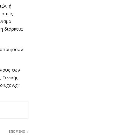
ιών ή
ς όπως
νισμα
τη διάρκεια
δοποιήσουν
ύνους των
 Γενικής
on.gov.gr.
ΕΠΌΜΕΝΟ