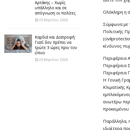
Αρτάκης – Χωρίς
υπάλληλο και σε
Ολόκληρη η 
απόγνωση οι πολίτες
20 Μαρτίου 2026
Σύμφωνα με 
Πολιτικής Π
Καρδιά και Διατροφή:
(civilprotec
Γιατί δεν πρέπει να
κίνδυνος πυρ
τρώτε 3 ώρες πριν τον
ύπνο
Περιφέρεια Α
20 Μαρτίου 2026
Περιφέρεια Σ
Περιφέρεια 
Η Γενική Γρα
Κλιματικής Κ
εμπλεκόμενες
ανωτέρω περι
προκειμένου
Παράλληλα, η
ιδιαίτερα πρ