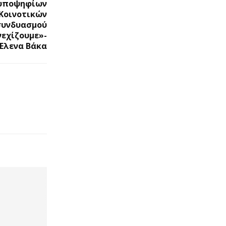
 υποψηφίων
Κοινοτικών
συνδυασμού
νεχίζουμε»-
Έλενα Βάκα