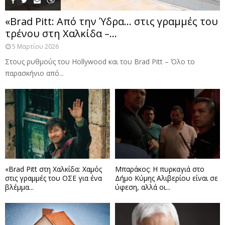
«Brad Pitt: Από την Ύδρα… στις γραμμές του
τρένου στη Χαλκίδα –...
5 Μαρτίου 2026
Στους ρυθμούς του Hollywood και του Brad Pitt – Όλο το
παρασκήνιο από...
«Brad Pitt στη Χαλκίδα: Χαμός
Μπαράκος: Η πυρκαγιά στο
στις γραμμές του ΟΣΕ για ένα
Δήμο Κύμης Αλιβερίου είναι σε
βλέμμα...
ύφεση, αλλά οι...