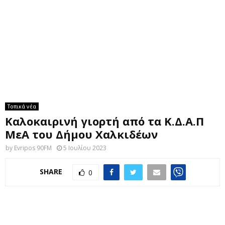
M
E
N
U
Τοπικά νέα
Καλοκαιρινή γιορτή από τα Κ.Δ.Α.Π
ΜεΑ του Δήμου Χαλκιδέων
by
Evripos 90FM
5 Ιουλίου 2023
SHARE
0