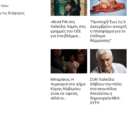
ν που
ν τις διάφορες
«Brad Pitt στη
“Προσοχή! Έως τις 6
Χαλκίδα: Χαμός στις
Δεκεμβρίου ανοιχτή
γραμμές του ΟΣΕ
η πλατφόρμα για το
για ένα βλέμμα...
επίδομα
θέρμανσης”
Μπαράκος: Η
ΣΟΚ! Χαλκίδα:
πυρκαγιά στο Δήμο
Θάβουν την πόλη
Κύμης Αλιβερίου
στα σκουπίδια;
είναι σε ύφεση,
Απειλείται η
αλλά οι...
δημιουργία ΜΕΑ-
ΧΥΤΥ!