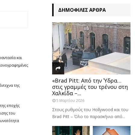
ΔΗΜΟΦΙΛΈΣ ΆΡΘΡΑ
φαντασία και
ικονογραφημένες
«Brad Pitt: Από την Ύδρα…
έντεχνα της
στις γραμμές του τρένου στη
Χαλκίδα –...
5 Μαρτίου 2026
 της εποχής
Στους ρυθμούς του Hollywood και του
λισης του
Brad Pitt – Όλο το παρασκήνιο από...
δυνατότητα