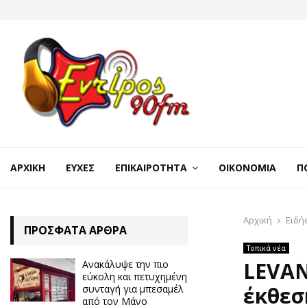
ΑΡΧΙΚΉ
ΕΥΧΈΣ
ΕΠΙΚΑΙΡΌΤΗΤΑ
ΟΙΚΟΝΟΜΊΑ
Π
Αρχική
Ειδή
ΠΡΌΣΦΑΤΑ ΆΡΘΡΑ
Τοπικά νέα
LEVAN
Ανακάλυψε την πιο
εύκολη και πετυχημένη
έκθεσ
συνταγή για μπεσαμέλ
από τον Μάνο