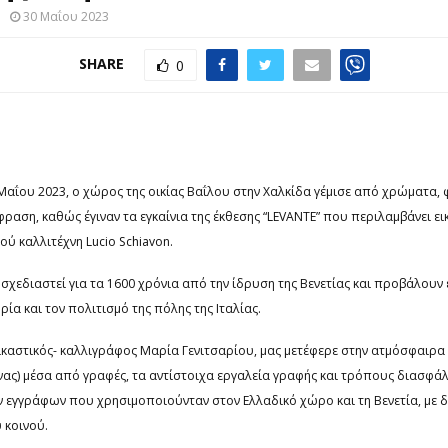
30 Μαΐου 2023
SHARE
0
Μαΐου 2023, ο χώρος της οικίας Βαΐλου στην Χαλκίδα γέμισε από χρώματα, 
κφραση, καθώς έγιναν τα εγκαίνια της έκθεσης “LEVANTE” που περιλαμβάνει ε
ού καλλιτέχνη Lucio Schiavon.
σχεδιαστεί για τα 1600 χρόνια από την ίδρυση της Βενετίας και προβάλουν 
ία και τον πολιτισμό της πόλης της Ιταλίας.
ικαστικός- καλλιγράφος Μαρία Γενιτσαρίου, μας μετέφερε στην ατμόσφαιρα
νας) μέσα από γραφές, τα αντίστοιχα εργαλεία γραφής και τρόπους διασφά
εγγράφων που χρησιμοποιούνταν στον Ελλαδικό χώρο και τη Βενετία, με 
 κοινού.