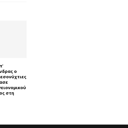
π’
νδρας ο
μεσονύχτιες
ασε
γειονομικού
ος στη