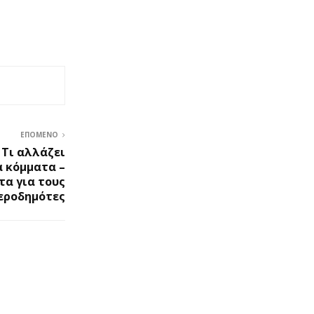
ΕΠΌΜΕΝΟ
 Τι αλλάζει
α κόμματα –
τα για τους
εροδημότες