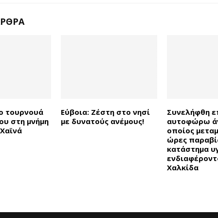
ΆΡΘΡΑ
ο τουρνουά
Εύβοια: Ζέστη στο νησί
Συνελήφθη ε
υ στη μνήμη
με δυνατούς ανέμους!
αυτοφώρω ά
 Χαϊνά
οποίος μετα
ώρες παραβί
κατάστημα υ
ενδιαφέροντ
Χαλκίδα