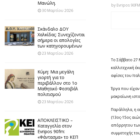
Μανώλη.
by
Evripos 90FM
30 Μαρτίου 2026
Σκάνδαλο ΔΟΥ
Χαλκίδας: Συνεχίζονται
σήμερα οι απολογίες
των κατηγορουμένων
23 Μαρτίου 2026
Το Σάββατο 27 
καλλιτεχνική έ
Κύμη: Μια μεγάλη
αφίσες του Ιταλ
γιορτή για το
περιβάλλον στο 1ο
Μαθητικό Φεστιβάλ
Έργα που είχαν 
πολιτισμού
μακραίωνη ιστορ
23 Μαρτίου 2026
Παράλληλα, η ε
(13ος-15ος αιώ
ΑΠΟΚΛΕΙΣΤΙΚΟ –
απόρρητου των 
Καταγγελία στον
Evripos 90fm:
συμμετοχής του
«Φάντασμα» το ΚΕΠ