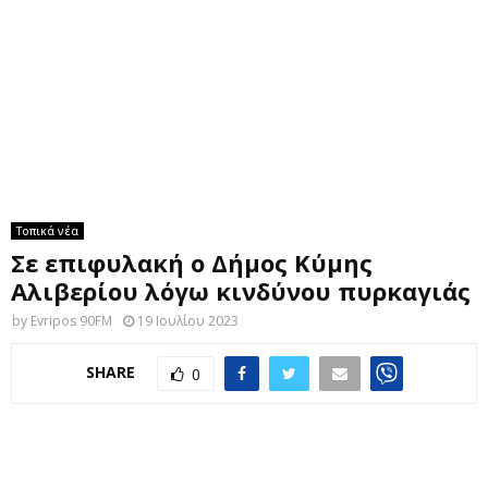
M
E
N
U
Τοπικά νέα
Σε επιφυλακή ο Δήμος Κύμης
Αλιβερίου λόγω κινδύνου πυρκαγιάς
by
Evripos 90FM
19 Ιουλίου 2023
SHARE
0