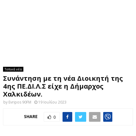
M
E
N
U
Τοπικά νέα
Συνάντηση με τη νέα Διοικητή της
4ης ΠΕ.ΔΙ.Λ.Σ είχε η Δήμαρχος
Χαλκιδέων.
by
Evripos 90FM
19 Ιουλίου 2023
SHARE
0