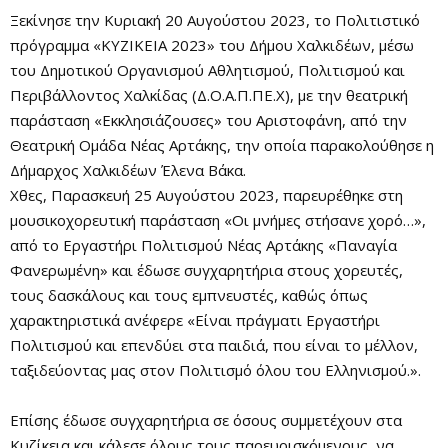
Ξεκίνησε την Κυριακή 20 Αυγούστου 2023, το Πολιτιστικό
πρόγραμμα «ΚΥΖΙΚΕΙΑ 2023» του Δήμου Χαλκιδέων, μέσω
του Δημοτικού Οργανισμού Αθλητισμού, Πολιτισμού και
Περιβάλλοντος Χαλκίδας (Δ.Ο.Α.Π.ΠΕ.Χ), με την θεατρική
παράσταση «Εκκλησιάζουσες» του Αριστοφάνη, από την
Θεατρική Ομάδα Νέας Αρτάκης, την οποία παρακολούθησε η
Δήμαρχος Χαλκιδέων Έλενα Βάκα.
Χθες, Παρασκευή 25 Αυγούστου 2023, παρευρέθηκε στη
μουσικοχορευτική παράσταση «Οι μνήμες στήσανε χορό…»,
από το Εργαστήρι Πολιτισμού Νέας Αρτάκης «Παναγία
Φανερωμένη» και έδωσε συγχαρητήρια στους χορευτές,
τους δασκάλους και τους εμπνευστές, καθώς όπως
χαρακτηριστικά ανέφερε «Είναι πράγματι Εργαστήρι
Πολιτισμού και επενδύει στα παιδιά, που είναι το μέλλον,
ταξιδεύοντας μας στον Πολιτισμό όλου του Ελληνισμού.».
Επίσης έδωσε συγχαρητήρια σε όσους συμμετέχουν στα
Κυζίκεια και κάλεσε όλους τους παρευρισκόμενους, να