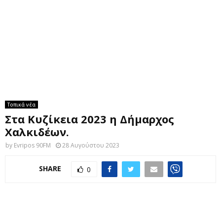
M
E
N
U
Τοπικά νέα
Στα Κυζίκεια 2023 η Δήμαρχος
Χαλκιδέων.
by
Evripos 90FM
28 Αυγούστου 2023
SHARE
0