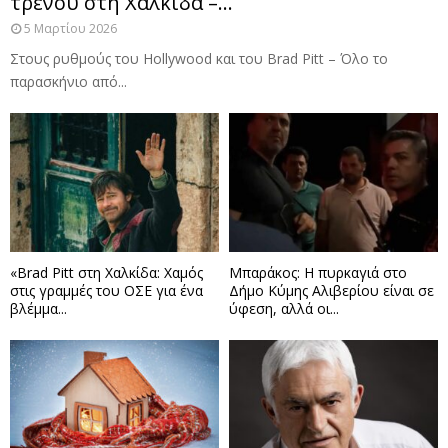
τρένου στη Χαλκίδα –...
5 Μαρτίου 2026
Στους ρυθμούς του Hollywood και του Brad Pitt – Όλο το
παρασκήνιο από...
«Brad Pitt στη Χαλκίδα: Χαμός
Μπαράκος: Η πυρκαγιά στο
στις γραμμές του ΟΣΕ για ένα
Δήμο Κύμης Αλιβερίου είναι σε
βλέμμα...
ύφεση, αλλά οι...