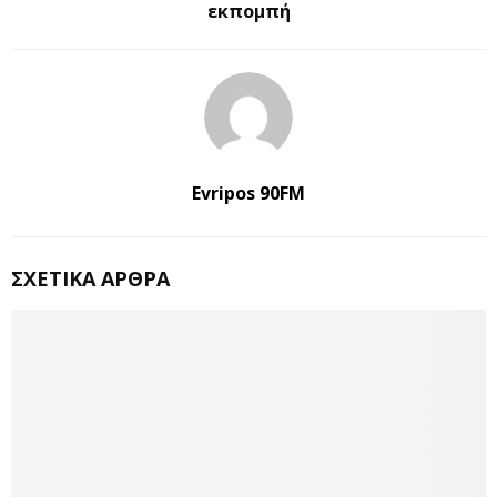
εκπομπή
Evripos 90FM
ΣΧΕΤΙΚΆ ΆΡΘΡΑ