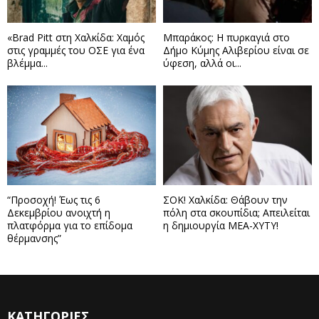
«Brad Pitt στη Χαλκίδα: Χαμός
Μπαράκος: Η πυρκαγιά στο
στις γραμμές του ΟΣΕ για ένα
Δήμο Κύμης Αλιβερίου είναι σε
βλέμμα...
ύφεση, αλλά οι...
“Προσοχή! Έως τις 6
ΣΟΚ! Χαλκίδα: Θάβουν την
Δεκεμβρίου ανοιχτή η
πόλη στα σκουπίδια; Απειλείται
πλατφόρμα για το επίδομα
η δημιουργία ΜΕΑ-ΧΥΤΥ!
θέρμανσης”
ΚΑΤΗΓΟΡΙΕΣ