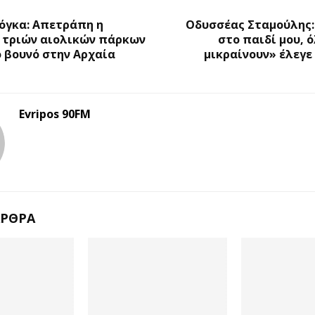
Ο
όγκα: Απετράπη η
Οδυσσέας Σταμούλης
 τριών αιολικών πάρκων
στο παιδί μου, 
 βουνό στην Αρχαία
μικραίνουν» έλεγε
Evripos 90FM
ΆΡΘΡΑ