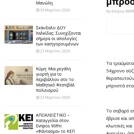
μπροσ
Μανώλη.
30 Μαρτίου 2026
by
Evripos 90FM
Σκάνδαλο ΔΟΥ
Χαλκίδας: Συνεχίζονται
σήμερα οι απολογίες
των κατηγορουμένων
23 Μαρτίου 2026
Τα τραύματα
Κύμη: Μια μεγάλη
54χρονο σύζυ
γιορτή για το
θεραπευτούν
περιβάλλον στο 1ο
Μαθητικό Φεστιβάλ
μπροστά στα 
πολιτισμού
23 Μαρτίου 2026
Το σοβαρό επ
ΑΠΟΚΛΕΙΣΤΙΚΟ –
έβρισε και α
Καταγγελία στον
κλωτσιές και
Evripos 90fm:
«Φάντασμα» το ΚΕΠ
Αγρινίου, όπ