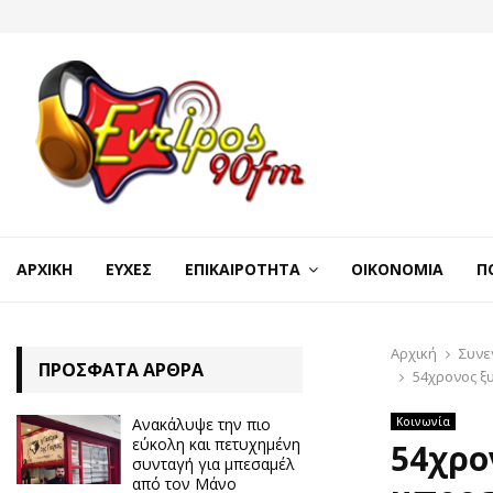
ΑΡΧΙΚΉ
ΕΥΧΈΣ
ΕΠΙΚΑΙΡΌΤΗΤΑ
ΟΙΚΟΝΟΜΊΑ
Π
Αρχική
Συνε
ΠΡΌΣΦΑΤΑ ΆΡΘΡΑ
54χρονος ξ
Ανακάλυψε την πιο
Κοινωνία
εύκολη και πετυχημένη
54χρο
συνταγή για μπεσαμέλ
από τον Μάνο