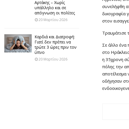
Αρτάκης – Χωρίς
συνελήφθη απ
υπάλληλο και σε
απόγνωση οι πολίτες
δικογραφία γ
20 Μαρτίου 2026
στον εισαγγ
Τραυμάτισε 
Καρδιά και Διατροφή:
Γιατί δεν πρέπει να
Σε άλλο ένα 
τρώτε 3 ώρες πριν τον
στο Ηράκλειο
ύπνο
η 35χρονη σύ
20 Μαρτίου 2026
πόλης την απ
αποτέλεσμα ν
οδήγησαν στο
ενδοοικογενε