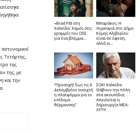
ατίστηκε
δηγήθηκε
«Brad Pitt στη
Μπαράκος: Η
Χαλκίδα: Χαμός στις
πυρκαγιά στο Δήμο
γραμμές του ΟΣΕ
Κύμης Αλιβερίου
για ένα βλέμμα...
είναι σε ύφεση,
αλλά οι...
ι αστυνομικοί
ης Τετάρτης,
ντρο της
ον της, με
η και την
“Προσοχή! Έως τις 6
ΣΟΚ! Χαλκίδα:
ια
Δεκεμβρίου ανοιχτή
Θάβουν την πόλη
η πλατφόρμα για το
στα σκουπίδια;
επίδομα
Απειλείται η
θέρμανσης”
δημιουργία ΜΕΑ-
ΧΥΤΥ!