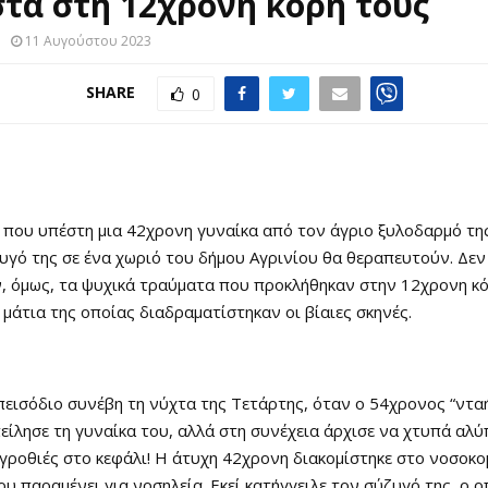
τά στη 12χρονη κόρη τους
11 Αυγούστου 2023
SHARE
0
 που υπέστη μια 42χρονη γυναίκα από τον άγριο ξυλοδαρμό τη
γό της σε ένα χωριό του δήμου Αγρινίου θα θεραπευτούν. Δεν
, όμως, τα ψυχικά τραύματα που προκλήθηκαν στην 12χρονη κό
μάτια της οποίας διαδραματίστηκαν οι βίαιες σκηνές.
εισόδιο συνέβη τη νύχτα της Τετάρτης, όταν ο 54χρονος “νταή
πείλησε τη γυναίκα του, αλλά στη συνέχεια άρχισε να χτυπά αλύ
 γροθιές στο κεφάλι! Η άτυχη 42χρονη διακομίστηκε στο νοσοκο
ου παραμένει για νοσηλεία. Εκεί κατήγγειλε τον σύζυγό της, ο 