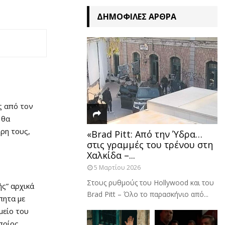
ΔΗΜΟΦΙΛΈΣ ΆΡΘΡΑ
ς από τον
 θα
ρη τους,
«Brad Pitt: Από την Ύδρα…
στις γραμμές του τρένου στη
Χαλκίδα –...
5 Μαρτίου 2026
Στους ρυθμούς του Hollywood και του
ς” αρχικά
Brad Pitt – Όλο το παρασκήνιο από...
πητα με
μείο του
οποίος