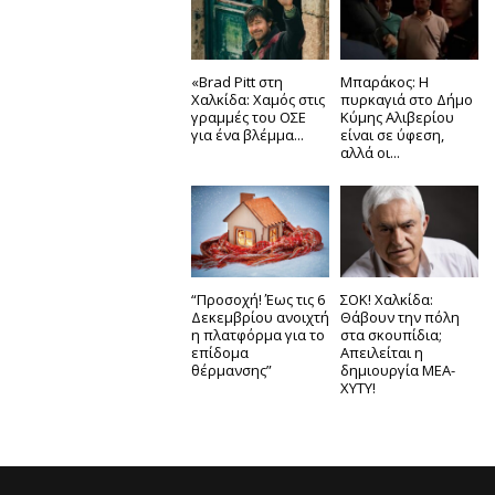
«Brad Pitt στη
Μπαράκος: Η
Χαλκίδα: Χαμός στις
πυρκαγιά στο Δήμο
γραμμές του ΟΣΕ
Κύμης Αλιβερίου
για ένα βλέμμα...
είναι σε ύφεση,
αλλά οι...
“Προσοχή! Έως τις 6
ΣΟΚ! Χαλκίδα:
Δεκεμβρίου ανοιχτή
Θάβουν την πόλη
η πλατφόρμα για το
στα σκουπίδια;
επίδομα
Απειλείται η
θέρμανσης”
δημιουργία ΜΕΑ-
ΧΥΤΥ!