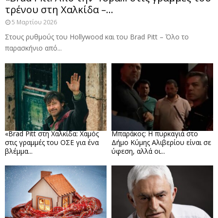
τρένου στη Χαλκίδα –...
5 Μαρτίου 2026
Στους ρυθμούς του Hollywood και του Brad Pitt – Όλο το
παρασκήνιο από...
«Brad Pitt στη Χαλκίδα: Χαμός
Μπαράκος: Η πυρκαγιά στο
στις γραμμές του ΟΣΕ για ένα
Δήμο Κύμης Αλιβερίου είναι σε
βλέμμα...
ύφεση, αλλά οι...