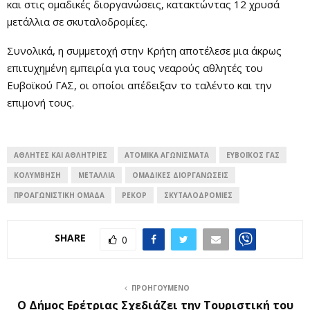
και στις ομαδικές διοργανώσεις, κατακτώντας 12 χρυσά
μετάλλια σε σκυταλοδρομίες.
Συνολικά, η συμμετοχή στην Κρήτη αποτέλεσε μια άκρως
επιτυχημένη εμπειρία για τους νεαρούς αθλητές του
Ευβοϊκού ΓΑΣ, οι οποίοι απέδειξαν το ταλέντο και την
επιμονή τους.
ΑΘΛΗΤΈΣ ΚΑΙ ΑΘΛΉΤΡΙΕΣ
ΑΤΟΜΙΚΆ ΑΓΩΝΊΣΜΑΤΑ
ΕΥΒΟΪΚΌΣ ΓΑΣ
ΚΟΛΎΜΒΗΣΗ
ΜΕΤΆΛΛΙΑ
ΟΜΑΔΙΚΈΣ ΔΙΟΡΓΑΝΏΣΕΙΣ
ΠΡΟΑΓΩΝΙΣΤΙΚΉ ΟΜΆΔΑ
ΡΕΚΌΡ
ΣΚΥΤΑΛΟΔΡΟΜΊΕΣ
SHARE
0
ΠΡΟΗΓΟΎΜΕΝΟ
Ο Δήμος Ερέτριας Σχεδιάζει την Τουριστική του