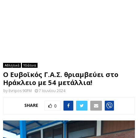
M
E
N
U
Αθλητικά
Υδάτινα
Ο Ευβοϊκός Γ.Α.Σ. θριαμβεύει στο
Ηράκλειο με 54 μετάλλια!
by
Evripos 90FM
7 Ιουνίου 2024
SHARE
0