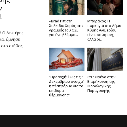
ν
!
«Brad Pitt στη
Μπαράκος: Η
Χαλκίδα: Χαμός στις
πυρκαγιά στο Δήμο
γραμμές του ΟΣΕ
Κύμης Αλιβερίου
”! Ο Λευτέρης
για ένα βλέμμα...
είναι σε ύφεση,
αλλά οι...
ια, ύμνησε
στο στήθος...
“Προσοχή! Έως τις 6
ΣτΕ: Φρένο στην
Δεκεμβρίου ανοιχτή
Επιμήκυνση της
η πλατφόρμα για το
Φορολογικής
επίδομα
Παραγραφής
θέρμανσης”