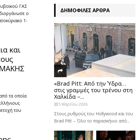
Ευβοϊκού ΓΑΣ
ΔΗΜΟΦΙΛΈΣ ΆΡΘΡΑ
 διοργάνωσε ο
τοκύριακο 1-
ια και
τους
ΪΜΑΚΗΣ
«Brad Pitt: Από την Ύδρα…
στις γραμμές του τρένου στη
από τα οποία
Χαλκίδα –...
ελλήνιους
5 Μαρτίου 2026
μετοχή του
Στους ρυθμούς του Hollywood και του
Brad Pitt – Όλο το παρασκήνιο από...
ρης