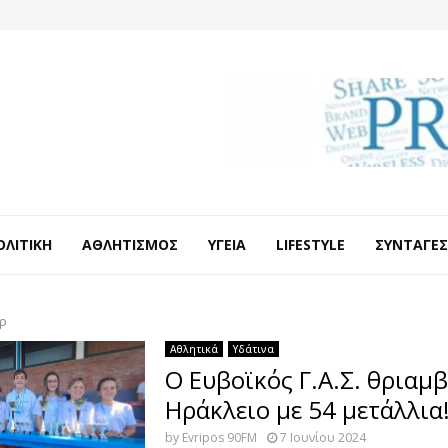
ΟΛΙΤΙΚΉ
ΑΘΛΗΤΙΣΜΌΣ
ΥΓΕΊΑ
LIFESTYLE
ΣΥΝΤΑΓΈΣ
ρ
Αθλητικά
Υδάτινα
Ο Ευβοϊκός Γ.Α.Σ. θριαμβ
Ηράκλειο με 54 μετάλλια
by
Evripos 90FM
7 Ιουνίου 2024