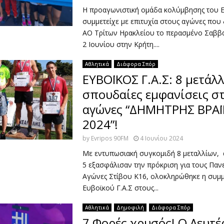
Η προαγωνιστική ομάδα κολύμβησης του 
συμμετείχε με επιτυχία στους αγώνες που
ΑΟ Τρίτων Ηρακλείου το περασμένο Σαββα
2 Ιουνίου στην Κρήτη....
Αθλητικά
Διάφορα Σπόρ
ΕΥΒΟΪΚΟΣ Γ.Α.Σ: 8 μετάλλ
σπουδαίες εμφανίσεις σ
αγώνες “ΔΗΜΗΤΡΗΣ ΒΡΑ
2024”!
by
Evripos 90FM
4 Ιουνίου 2024
Με εντυπωσιακή συγκομιδή 8 μεταλλίων, 
5 εξασφάλισαν την πρόκριση για τους Παν
Αγώνες Στίβου Κ16, ολοκληρώθηκε η συμ
Ευβοϊκού Γ.Α.Σ στους...
Αθλητικά
Δημοφιλή
Διάφορα Σπόρ
7 Φορές χρυσός! Ο Λευτέ