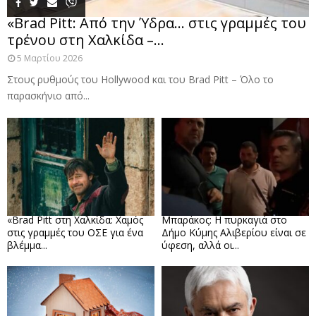
«Brad Pitt: Από την Ύδρα… στις γραμμές του
τρένου στη Χαλκίδα –...
5 Μαρτίου 2026
Στους ρυθμούς του Hollywood και του Brad Pitt – Όλο το
παρασκήνιο από...
«Brad Pitt στη Χαλκίδα: Χαμός
Μπαράκος: Η πυρκαγιά στο
στις γραμμές του ΟΣΕ για ένα
Δήμο Κύμης Αλιβερίου είναι σε
βλέμμα...
ύφεση, αλλά οι...