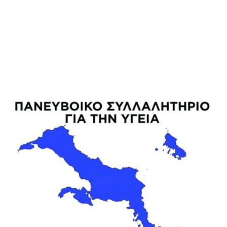
M
E
N
U