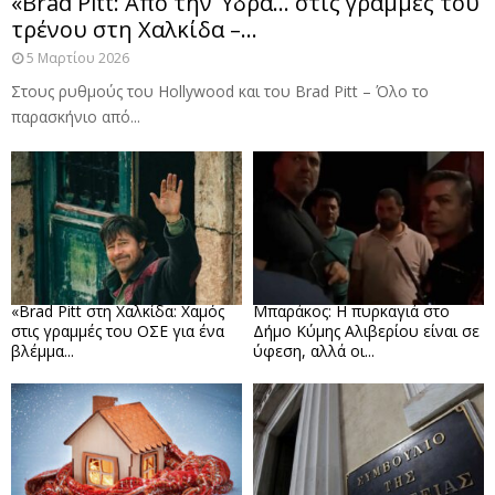
«Brad Pitt: Από την Ύδρα… στις γραμμές του
τρένου στη Χαλκίδα –...
5 Μαρτίου 2026
Στους ρυθμούς του Hollywood και του Brad Pitt – Όλο το
παρασκήνιο από...
«Brad Pitt στη Χαλκίδα: Χαμός
Μπαράκος: Η πυρκαγιά στο
στις γραμμές του ΟΣΕ για ένα
Δήμο Κύμης Αλιβερίου είναι σε
βλέμμα...
ύφεση, αλλά οι...