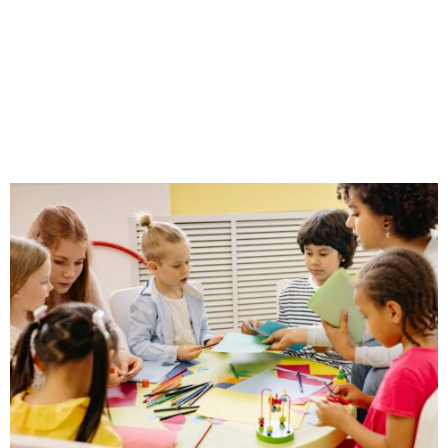
M
E
N
U