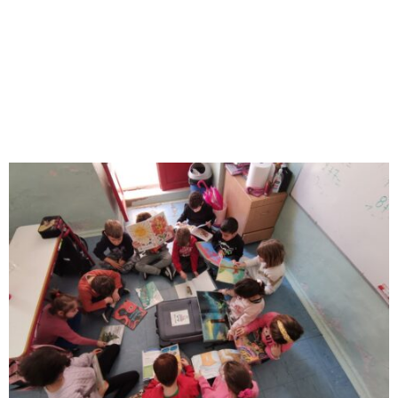
M
E
N
U