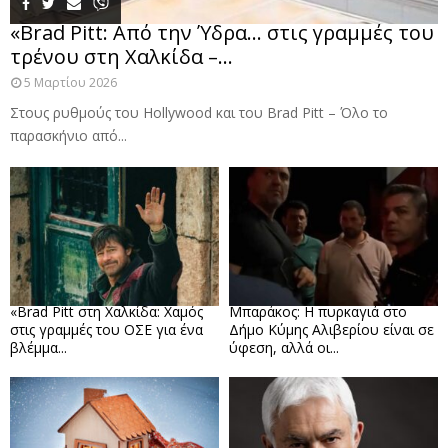
«Brad Pitt: Από την Ύδρα… στις γραμμές του
τρένου στη Χαλκίδα –...
5 Μαρτίου 2026
Στους ρυθμούς του Hollywood και του Brad Pitt – Όλο το
παρασκήνιο από...
«Brad Pitt στη Χαλκίδα: Χαμός
Μπαράκος: Η πυρκαγιά στο
στις γραμμές του ΟΣΕ για ένα
Δήμο Κύμης Αλιβερίου είναι σε
βλέμμα...
ύφεση, αλλά οι...