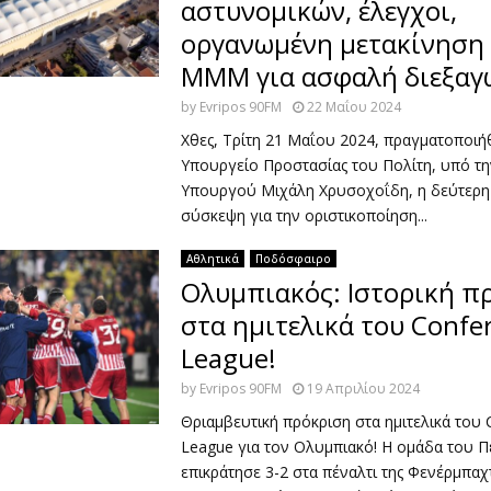
αστυνομικών, έλεγχοι,
οργανωμένη μετακίνηση 
ΜΜΜ για ασφαλή διεξαγ
by
Evripos 90FM
22 Μαΐου 2024
Χθες, Τρίτη 21 Μαΐου 2024, πραγματοποιή
Υπουργείο Προστασίας του Πολίτη, υπό τη
Υπουργού Μιχάλη Χρυσοχοΐδη, η δεύτερη
σύσκεψη για την οριστικοποίηση...
Αθλητικά
Ποδόσφαιρο
Ολυμπιακός: Ιστορική π
στα ημιτελικά του Confe
League!
by
Evripos 90FM
19 Απριλίου 2024
Θριαμβευτική πρόκριση στα ημιτελικά του 
League για τον Ολυμπιακό! Η ομάδα του Π
επικράτησε 3-2 στα πέναλτι της Φενέρμπαχ