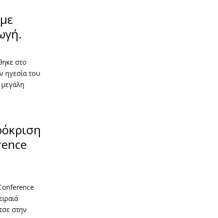
με
ωγή.
θηκε στο
ν ηγεσία του
 μεγάλη
ρόκριση
rence
Conference
ειραιά
τσε στην