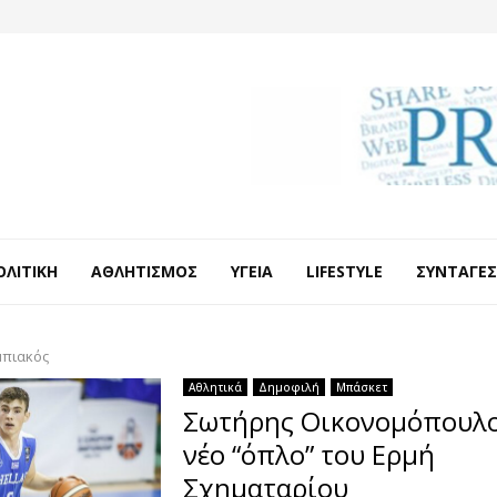
ΟΛΙΤΙΚΉ
ΑΘΛΗΤΙΣΜΌΣ
ΥΓΕΊΑ
LIFESTYLE
ΣΥΝΤΑΓΈΣ
πιακός
Αθλητικά
Δημοφιλή
Μπάσκετ
Σωτήρης Οικονομόπουλο
νέο “όπλο” του Ερμή
Σχηματαρίου