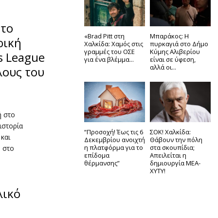
στο
«Brad Pitt στη
Μπαράκος: Η
ρική
Χαλκίδα: Χαμός στις
πυρκαγιά στο Δήμο
γραμμές του ΟΣΕ
Κύμης Αλιβερίου
s League
για ένα βλέμμα...
είναι σε ύφεση,
αλλά οι...
λους του
ή στο
ιστορία
“Προσοχή! Έως τις 6
ΣΟΚ! Χαλκίδα:
και
Δεκεμβρίου ανοιχτή
Θάβουν την πόλη
η πλατφόρμα για το
στα σκουπίδια;
 στο
επίδομα
Απειλείται η
θέρμανσης”
δημιουργία ΜΕΑ-
ΧΥΤΥ!
λικό