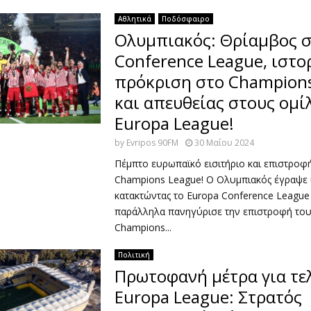
Αθλητικά
Ποδόσφαιρο
Ολυμπιακός: Θρίαμβος 
Conference League, ιστο
πρόκριση στο Champion
και απευθείας στους ομί
Europa League!
by
Evripos 90FM
30 Μαΐου 2024
Πέμπτο ευρωπαϊκό εισιτήριο και επιστροφ
Champions League! Ο Ολυμπιακός έγραψε 
κατακτώντας το Europa Conference League 
παράλληλα πανηγύρισε την επιστροφή του
Champions...
Πολιτική
Πρωτοφανή μέτρα για τε
Europa League: Στρατός