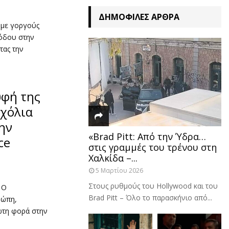
ΔΗΜΟΦΙΛΈΣ ΆΡΘΡΑ
ι με γοργούς
ιόδου στην
τας την
υφή της
χόλια
ην
«Brad Pitt: Από την Ύδρα…
ce
στις γραμμές του τρένου στη
Χαλκίδα –...
5 Μαρτίου 2026
Στους ρυθμούς του Hollywood και του
 Ο
Brad Pitt – Όλο το παρασκήνιο από...
ρώπη,
ώτη φορά στην