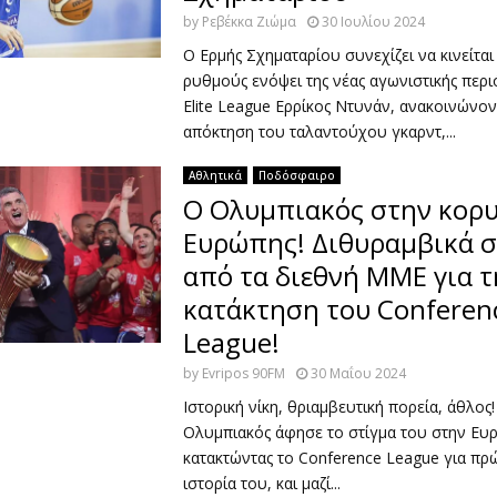
by
Ρεβέκκα Ζιώμα
30 Ιουλίου 2024
Ο Ερμής Σχηματαρίου συνεχίζει να κινείτα
ρυθμούς ενόψει της νέας αγωνιστικής περ
Elite League Ερρίκος Ντυνάν, ανακοινώνον
απόκτηση του ταλαντούχου γκαρντ,...
Αθλητικά
Ποδόσφαιρο
Ο Ολυμπιακός στην κορ
Ευρώπης! Διθυραμβικά σ
από τα διεθνή ΜΜΕ για τ
κατάκτηση του Conferen
League!
by
Evripos 90FM
30 Μαΐου 2024
Ιστορική νίκη, θριαμβευτική πορεία, άθλος!
Ολυμπιακός άφησε το στίγμα του στην Ευ
κατακτώντας το Conference League για πρ
ιστορία του, και μαζί...