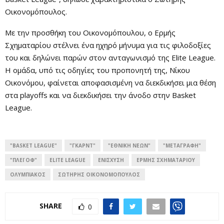
Οικονομόπουλος.
Με την προσθήκη του Οικονομόπουλου, ο Ερμής
Σχηματαρίου στέλνει ένα ηχηρό μήνυμα για τις φιλοδοξίες
του και δηλώνει παρών στον ανταγωνισμό της Elite League.
Η ομάδα, υπό τις οδηγίες του προπονητή της, Νίκου
Οικονόμου, φαίνεται αποφασισμένη να διεκδικήσει μια θέση
στα playoffs και να διεκδικήσει την άνοδο στην Basket
League.
"BASKET LEAGUE"
"ΓΚΑΡΝΤ"
"ΕΘΝΙΚΉ ΝΈΩΝ"
"ΜΕΤΑΓΡΑΦΉ"
"ΠΛΈΙ ΟΦ"
ELITE LEAGUE
ΕΝΊΣΧΥΣΗ
ΕΡΜΉΣ ΣΧΗΜΑΤΑΡΊΟΥ
ΟΛΥΜΠΙΑΚΌΣ
ΣΩΤΗΡΗΣ ΟΙΚΟΝΟΜΌΠΟΥΛΟΣ
SHARE
0