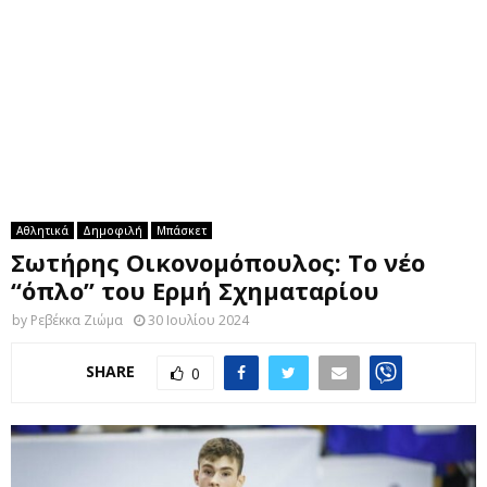
M
E
N
U
Αθλητικά
Δημοφιλή
Μπάσκετ
Σωτήρης Οικονομόπουλος: Το νέο
“όπλο” του Ερμή Σχηματαρίου
by
Ρεβέκκα Ζιώμα
30 Ιουλίου 2024
SHARE
0