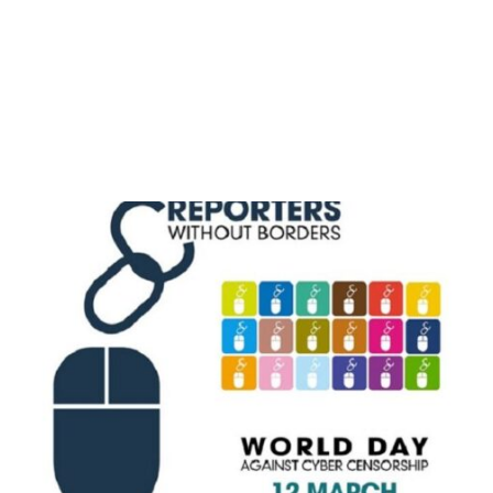
M
E
N
U