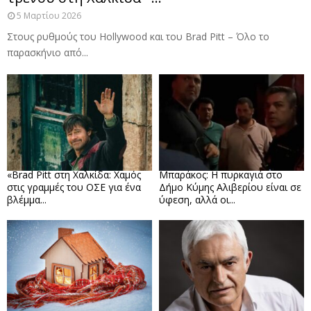
5 Μαρτίου 2026
Στους ρυθμούς του Hollywood και του Brad Pitt – Όλο το
παρασκήνιο από...
«Brad Pitt στη Χαλκίδα: Χαμός
Μπαράκος: Η πυρκαγιά στο
στις γραμμές του ΟΣΕ για ένα
Δήμο Κύμης Αλιβερίου είναι σε
βλέμμα...
ύφεση, αλλά οι...