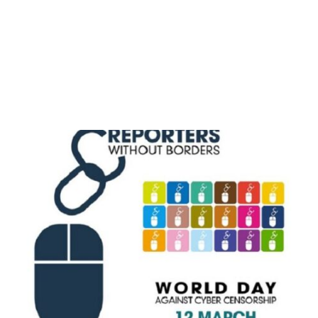
M
E
N
U