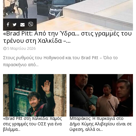
«Brad Pitt: Από την Ύδρα… στις γραμμές του
τρένου στη Χαλκίδα –...
5 Μαρτίου 2026
Στους ρυθμούς του Hollywood και του Brad Pitt – Όλο το
παρασκήνιο από...
«Brad Pitt στη Χαλκίδα: Χαμός
Μπαράκος: Η πυρκαγιά στο
στις γραμμές του ΟΣΕ για ένα
Δήμο Κύμης Αλιβερίου είναι σε
βλέμμα...
ύφεση, αλλά οι...