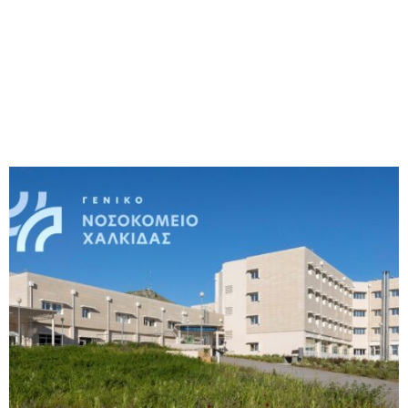
M
E
N
U