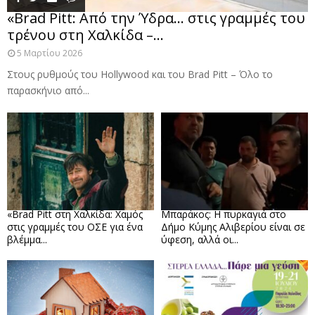
«Brad Pitt: Από την Ύδρα… στις γραμμές του
τρένου στη Χαλκίδα –...
5 Μαρτίου 2026
Στους ρυθμούς του Hollywood και του Brad Pitt – Όλο το
παρασκήνιο από...
«Brad Pitt στη Χαλκίδα: Χαμός
Μπαράκος: Η πυρκαγιά στο
στις γραμμές του ΟΣΕ για ένα
Δήμο Κύμης Αλιβερίου είναι σε
βλέμμα...
ύφεση, αλλά οι...