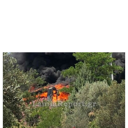
M
E
N
U