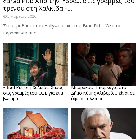
«Brad Pitt: Από την Ύδρα… στις γραμμές του
τρένου στη Χαλκίδα –...
5 Μαρτίου 2026
Στους ρυθμούς του Hollywood και του Brad Pitt – Όλο το
παρασκήνιο από...
«Brad Pitt στη Χαλκίδα: Χαμός
Μπαράκος: Η πυρκαγιά στο
στις γραμμές του ΟΣΕ για ένα
Δήμο Κύμης Αλιβερίου είναι σε
βλέμμα...
ύφεση, αλλά οι...