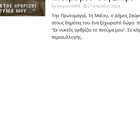
by
Evripos 90FM
27 Απριλίου 2024
Την Πρωτομαγιά, 1η Μαΐου, ο Δήμος Σκύ
στους δημότες του ένα ξεχωριστό δώρο: 
“Εκ νυκτός ορθρίζει το πνεύμα μου”. Σε κλ
περισυλλογής...