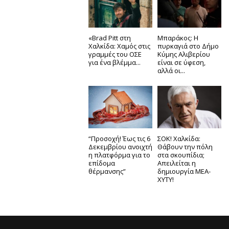
«Brad Pitt στη
Μπαράκος: Η
Χαλκίδα: Χαμός στις
πυρκαγιά στο Δήμο
γραμμές του ΟΣΕ
Κύμης Αλιβερίου
για ένα βλέμμα...
είναι σε ύφεση,
αλλά οι...
“Προσοχή! Έως τις 6
ΣΟΚ! Χαλκίδα:
Δεκεμβρίου ανοιχτή
Θάβουν την πόλη
η πλατφόρμα για το
στα σκουπίδια;
επίδομα
Απειλείται η
θέρμανσης”
δημιουργία ΜΕΑ-
ΧΥΤΥ!