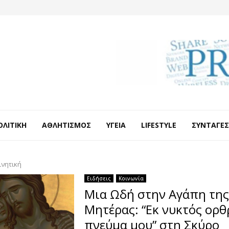
ΟΛΙΤΙΚΉ
ΑΘΛΗΤΙΣΜΌΣ
ΥΓΕΊΑ
LIFESTYLE
ΣΥΝΤΑΓΈΣ
ινητική
Ειδήσεις
Κοινωνία
Μια Ωδή στην Αγάπη της
Μητέρας: “Εκ νυκτός ορθρ
πνεύμα μου” στη Σκύρο