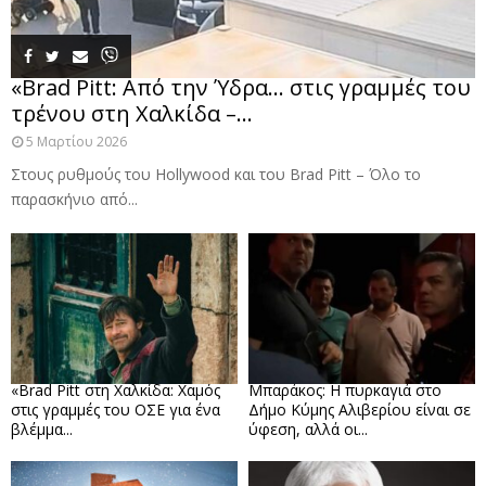
«Brad Pitt: Από την Ύδρα… στις γραμμές του
τρένου στη Χαλκίδα –...
5 Μαρτίου 2026
Στους ρυθμούς του Hollywood και του Brad Pitt – Όλο το
παρασκήνιο από...
«Brad Pitt στη Χαλκίδα: Χαμός
Μπαράκος: Η πυρκαγιά στο
στις γραμμές του ΟΣΕ για ένα
Δήμο Κύμης Αλιβερίου είναι σε
βλέμμα...
ύφεση, αλλά οι...