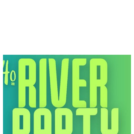
M
E
N
U