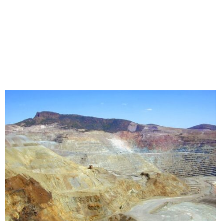
M
E
N
U