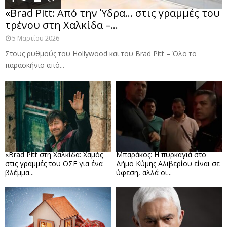
«Brad Pitt: Από την Ύδρα… στις γραμμές του
τρένου στη Χαλκίδα –...
5 Μαρτίου 2026
Στους ρυθμούς του Hollywood και του Brad Pitt – Όλο το
παρασκήνιο από...
«Brad Pitt στη Χαλκίδα: Χαμός
Μπαράκος: Η πυρκαγιά στο
στις γραμμές του ΟΣΕ για ένα
Δήμο Κύμης Αλιβερίου είναι σε
βλέμμα...
ύφεση, αλλά οι...