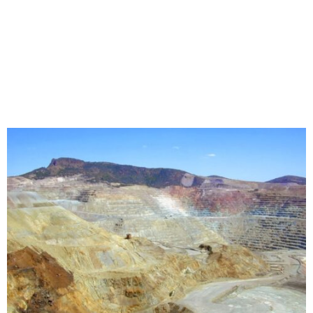
M
E
N
U