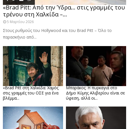
«Brad Pitt: Από την Ύδρα… στις γραμμές του
τρένου στη Χαλκίδα –...
5 Μαρτίου 2026
Στους ρυθμούς του Hollywood και του Brad Pitt – Όλο το
παρασκήνιο από...
«Brad Pitt στη Χαλκίδα: Χαμός
Μπαράκος: Η πυρκαγιά στο
στις γραμμές του ΟΣΕ για ένα
Δήμο Κύμης Αλιβερίου είναι σε
βλέμμα...
ύφεση, αλλά οι...