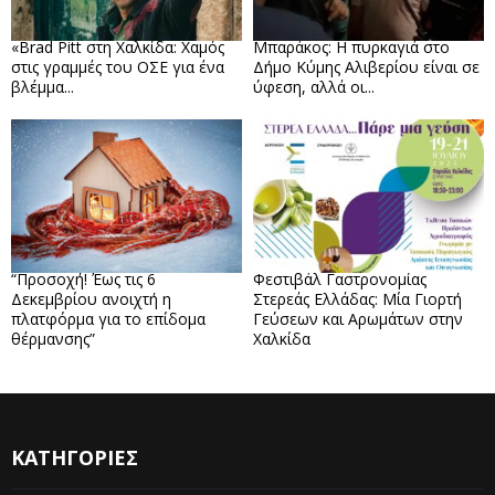
«Brad Pitt στη Χαλκίδα: Χαμός
Μπαράκος: Η πυρκαγιά στο
στις γραμμές του ΟΣΕ για ένα
Δήμο Κύμης Αλιβερίου είναι σε
βλέμμα...
ύφεση, αλλά οι...
“Προσοχή! Έως τις 6
Φεστιβάλ Γαστρονομίας
Δεκεμβρίου ανοιχτή η
Στερεάς Ελλάδας: Μία Γιορτή
πλατφόρμα για το επίδομα
Γεύσεων και Αρωμάτων στην
θέρμανσης”
Χαλκίδα
ΚΑΤΗΓΟΡΙΕΣ