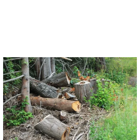
M
E
N
U