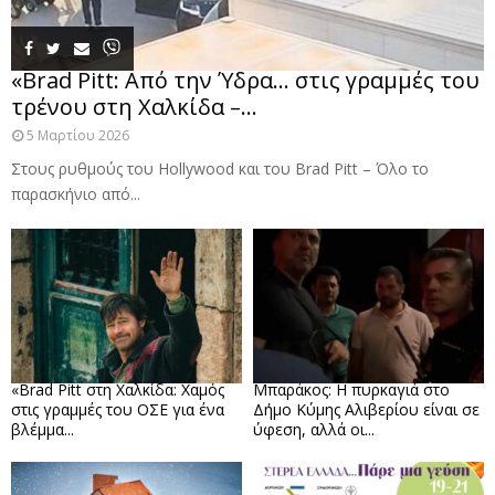
«Brad Pitt: Από την Ύδρα… στις γραμμές του
τρένου στη Χαλκίδα –...
5 Μαρτίου 2026
Στους ρυθμούς του Hollywood και του Brad Pitt – Όλο το
παρασκήνιο από...
«Brad Pitt στη Χαλκίδα: Χαμός
Μπαράκος: Η πυρκαγιά στο
στις γραμμές του ΟΣΕ για ένα
Δήμο Κύμης Αλιβερίου είναι σε
βλέμμα...
ύφεση, αλλά οι...