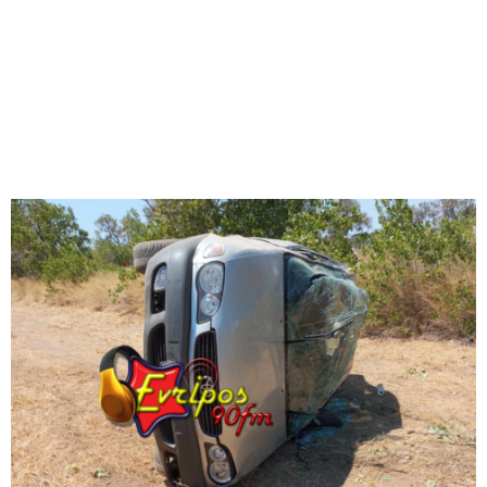
M
E
N
U