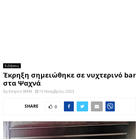
M
E
N
U
Ειδήσεις
Έκρηξη σημειώθηκε σε νυχτερινό bar
στα Ψαχνά
by
Evripos 90FM
15 Νοεμβρίου 2023
SHARE
0