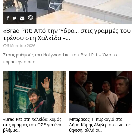
«Brad Pitt: Από την Ύδρα… στις γραμμές του
τρένου στη Χαλκίδα –...
5 Μαρτίου 2026
Στους ρυθμούς του Hollywood και του Brad Pitt – Όλο το
παρασκήνιο από...
«Brad Pitt στη Χαλκίδα: Χαμός
Μπαράκος: Η πυρκαγιά στο
στις γραμμές του ΟΣΕ για ένα
Δήμο Κύμης Αλιβερίου είναι σε
βλέμμα...
ύφεση, αλλά οι...