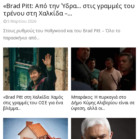
«Brad Pitt: Από την Ύδρα… στις γραμμές του
τρένου στη Χαλκίδα –...
5 Μαρτίου 2026
Στους ρυθμούς του Hollywood και του Brad Pitt – Όλο το
παρασκήνιο από...
«Brad Pitt στη Χαλκίδα: Χαμός
Μπαράκος: Η πυρκαγιά στο
στις γραμμές του ΟΣΕ για ένα
Δήμο Κύμης Αλιβερίου είναι σε
βλέμμα...
ύφεση, αλλά οι...