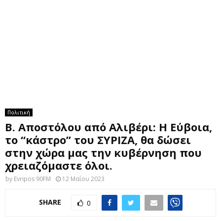
M
E
N
U
Πολιτική
Β. Αποστόλου από Αλιβέρι: Η Εύβοια,
το “κάστρο” του ΣΥΡΙΖΑ, θα δώσει
στην χώρα μας την κυβέρνηση που
χρειαζόμαστε όλοι.
by
Evripos 90FM
12 Μαΐου 2023
SHARE
0