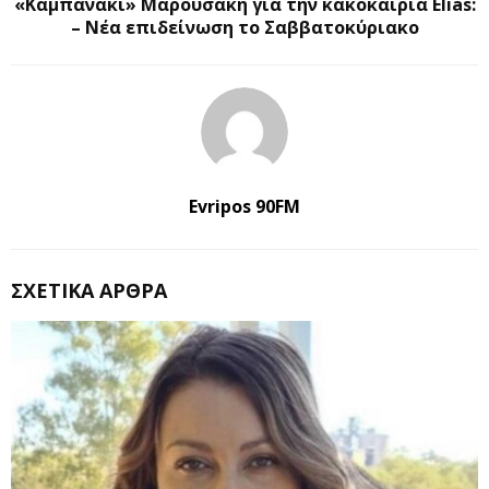
«Καμπανάκι» Μαρουσάκη για την κακοκαιρία Elias:
– Νέα επιδείνωση το Σαββατοκύριακο
Evripos 90FM
ΣΧΕΤΙΚΆ ΆΡΘΡΑ