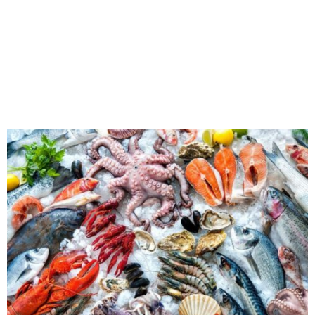
M
E
N
U