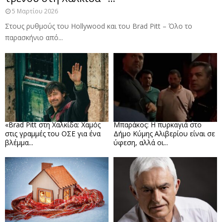
5 Μαρτίου 2026
Στους ρυθμούς του Hollywood και του Brad Pitt – Όλο το
παρασκήνιο από...
«Brad Pitt στη Χαλκίδα: Χαμός
Μπαράκος: Η πυρκαγιά στο
στις γραμμές του ΟΣΕ για ένα
Δήμο Κύμης Αλιβερίου είναι σε
βλέμμα...
ύφεση, αλλά οι...