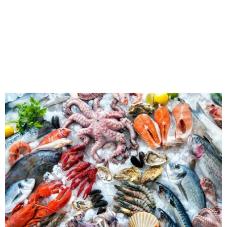
M
E
N
U