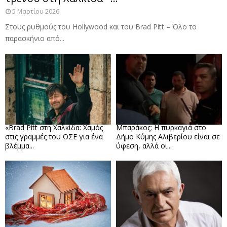
5 Μαρτίου 2026
Στους ρυθμούς του Hollywood και του Brad Pitt – Όλο το
παρασκήνιο από...
«Brad Pitt στη Χαλκίδα: Χαμός
Μπαράκος: Η πυρκαγιά στο
στις γραμμές του ΟΣΕ για ένα
Δήμο Κύμης Αλιβερίου είναι σε
βλέμμα...
ύφεση, αλλά οι...